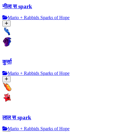
नीला स spark
Mario + Rabbids Sparks of Hope
कुर्सा
Mario + Rabbids Sparks of Hope
लाल स spark
Mario + Rabbids Sparks of Hope