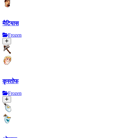
मैटियास
Frozen
कृस्तोफ
Frozen