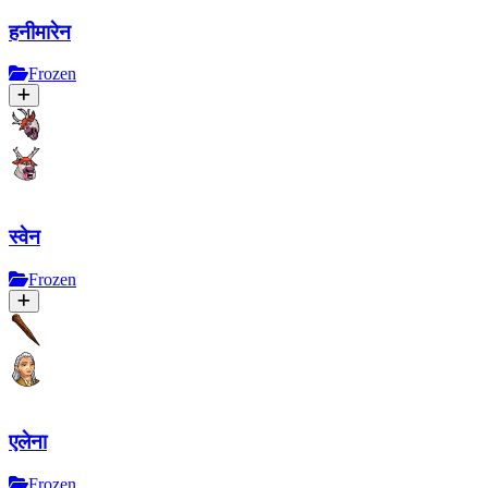
हनीमारेन
Frozen
स्वेन
Frozen
एलेना
Frozen