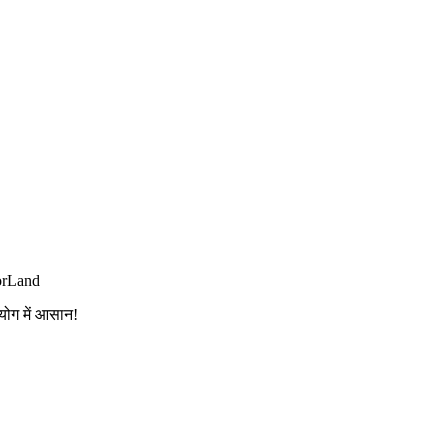
orLand
योग में आसान!