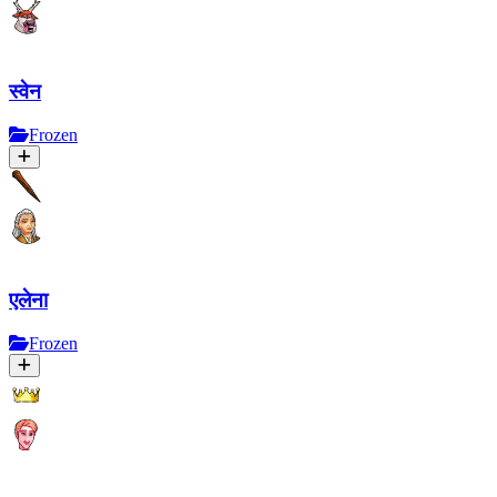
स्वेन
Frozen
एलेना
Frozen