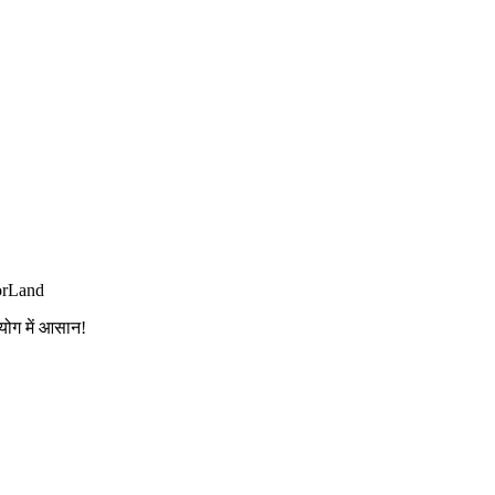
orLand
योग में आसान!