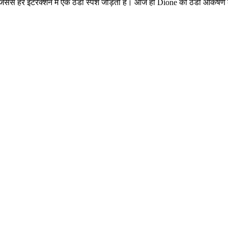
े हर इंटरैक्शन में एक ठंडा स्पर्श जोड़ता है। आज ही Dione की ठंडी आकर्षण 