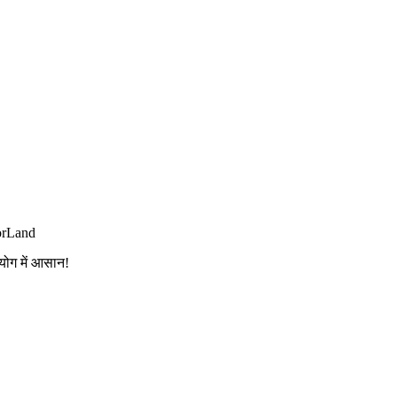
orLand
योग में आसान!