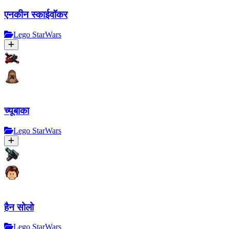
एनकीन स्काईवॉकर
Lego StarWars
च्यूबाका
Lego StarWars
हैन सोलो
Lego StarWars