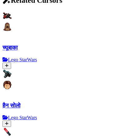
Related Cursors
च्यूबाका
Lego StarWars
हैन सोलो
Lego StarWars