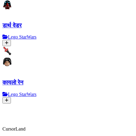
डार्थ वेडर
Lego StarWars
कायलो रेन
Lego StarWars
CursorLand