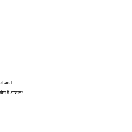
orLand
योग में आसान!