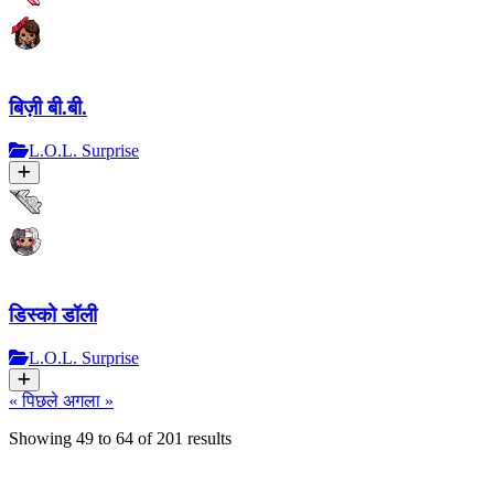
बिज़ी बी.बी.
L.O.L. Surprise
डिस्को डॉली
L.O.L. Surprise
« पिछले
अगला »
Showing
49
to
64
of
201
results