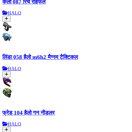
केली 087 रिच राइफल
HALO
लिंडा 058 हैलो m6h2 मैग्नम टैक्टिकल
HALO
फ्रेड 104 हैलो गन नीडलर
HALO