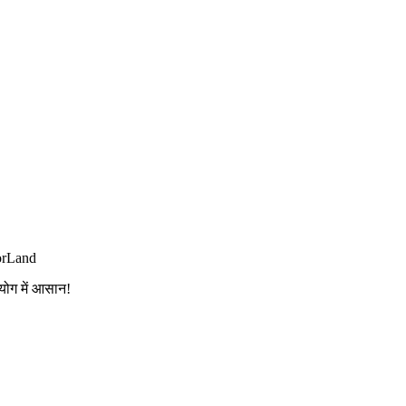
orLand
योग में आसान!