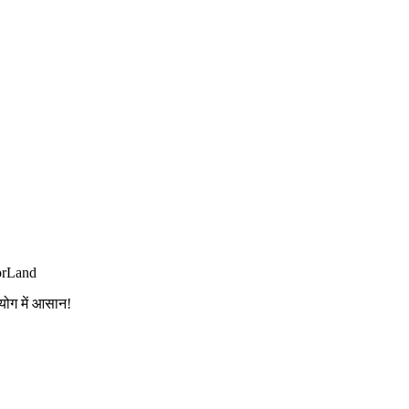
orLand
योग में आसान!