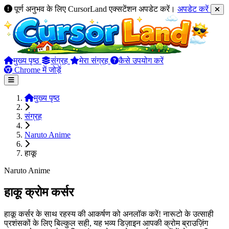
पूर्ण अनुभव के लिए CursorLand एक्सटेंशन अपडेट करें।
अपडेट करें
मुख्य पृष्ठ
संग्रह
मेरा संग्रह
कैसे उपयोग करें
Chrome में जोड़ें
मुख्य पृष्ठ
संग्रह
Naruto Anime
हाकू
Naruto Anime
हाकू क्रोम कर्सर
हाकू कर्सर के साथ रहस्य की आकर्षण को अनलॉक करें! नारूटो के उत्साही
प्रशंसकों के लिए बिल्कुल सही, यह भव्य डिज़ाइन आपकी क्रोम ब्राउज़िंग