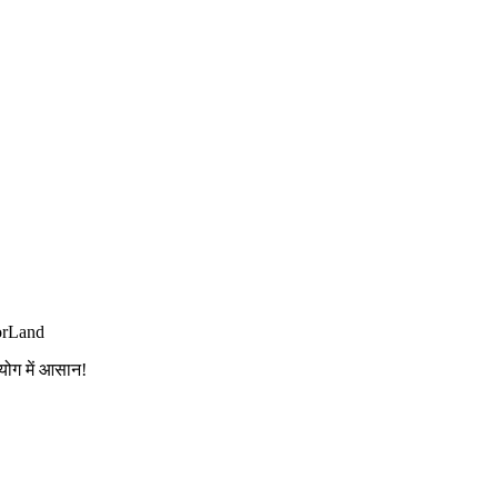
orLand
योग में आसान!